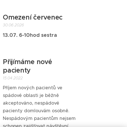
Omezení červenec
30.06.2026
13.07. 6-10hod sestra
Přijímáme nové
pacienty
15.04.2022
Příjem nových pacientů ve
spádové oblasti je běžně
akceptováno, nespádové
pacienty domlouvám osobně.
Nespádovým pacientům nejsem
schopen zajišťovat návštěvní