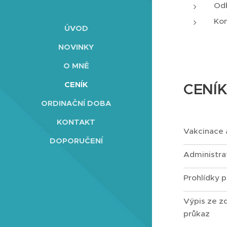
Odb
Kon
ÚVOD
NOVINKY
O MNĚ
CENÍK
CENÍK
ORDINAČNÍ DOBA
KONTAKT
Vakcinace 
DOPORUČENÍ
Administrat
Prohlídky 
Výpis ze zd
průkaz