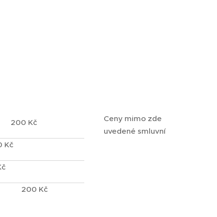
Ceny mimo zde
200 Kč
uvedené smluvní
0 Kč
Kč
200 Kč